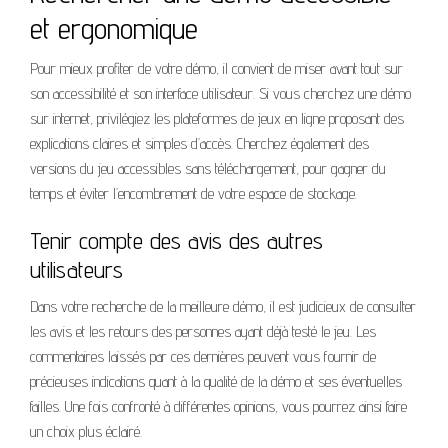
et ergonomique
Pour mieux profiter de votre démo, il convient de miser avant tout sur
son accessibilité et son interface utilisateur. Si vous cherchez une démo
sur internet, privilégiez les plateformes de jeux en ligne proposant des
explications claires et simples d’accès. Cherchez également des
versions du jeu accessibles sans téléchargement, pour gagner du
temps et éviter l’encombrement de votre espace de stockage.
Tenir compte des avis des autres
utilisateurs
Dans votre recherche de la meilleure démo, il est judicieux de consulter
les avis et les retours des personnes ayant déjà testé le jeu. Les
commentaires laissés par ces dernières peuvent vous fournir de
précieuses indications quant à la qualité de la démo et ses éventuelles
failles. Une fois confronté à différentes opinions, vous pourrez ainsi faire
un choix plus éclairé.