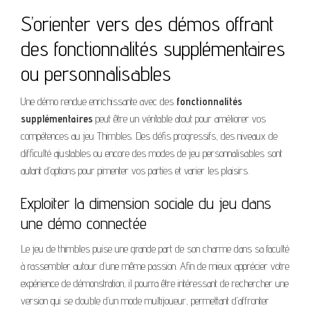
S’orienter vers des démos offrant
des fonctionnalités supplémentaires
ou personnalisables
Une démo rendue enrichissante avec des
fonctionnalités
supplémentaires
peut être un véritable atout pour améliorer vos
compétences au jeu Thimbles. Des défis progressifs, des niveaux de
difficulté ajustables ou encore des modes de jeu personnalisables sont
autant d’options pour pimenter vos parties et varier les plaisirs.
Exploiter la dimension sociale du jeu dans
une démo connectée
Le jeu de thimbles puise une grande part de son charme dans sa faculté
à rassembler autour d’une même passion. Afin de mieux apprécier votre
expérience de démonstration, il pourra être intéressant de rechercher une
version qui se double d’un mode multijoueur, permettant d’affronter