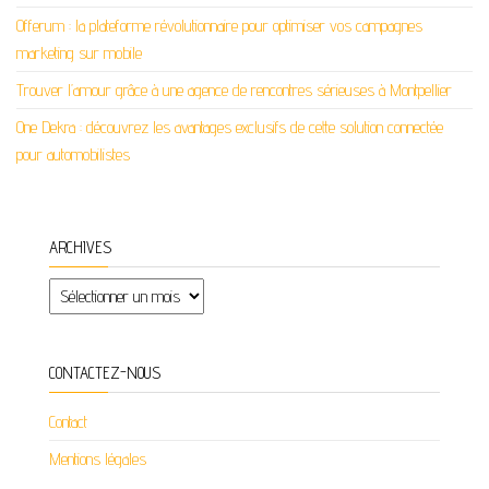
Offerum : la plateforme révolutionnaire pour optimiser vos campagnes
marketing sur mobile
Trouver l’amour grâce à une agence de rencontres sérieuses à Montpellier
One Dekra : découvrez les avantages exclusifs de cette solution connectée
pour automobilistes
ARCHIVES
Archives
CONTACTEZ-NOUS
Contact
Mentions légales