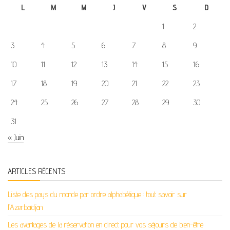
L
M
M
J
V
S
D
1
2
3
4
5
6
7
8
9
10
11
12
13
14
15
16
17
18
19
20
21
22
23
24
25
26
27
28
29
30
31
« Juin
ARTICLES RÉCENTS
Liste des pays du monde par ordre alphabétique : tout savoir sur
l’Azerbaïdjan
Les avantages de la réservation en direct pour vos séjours de bien-être