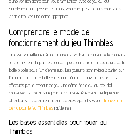
d’une version démo pour vous familiariser avec ce jeu ou tout
simplement pour passer le temps, voici quelques conseils pour vous
aider à trouver une démo appropriée.
Comprendre le mode de
fonctionnement du jeu Thimbles
Trouver la meilleure démo commence par bien comprendre le mode de
fonctionnement du jeu. Le concept repose sur trois gobelets et une petite
balle placée sous l’un d’entre eux. Les joueurs sont invités à parier sur
l’emplacement de la balle après une série de mouvements rapides
effectués par le meneur de jeu. Une démo fidèle au jeu réel doit
conserver ce mécanisme pour offrir une expérience authentique aux
utilisateurs. Il faut se rendre sur les sites spécialisés pour
trouver une
démo pour le jeu Thimbles
rapidement.
Les bases essentielles pour jouer au
Thimbles