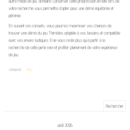
autre mode de jeu similaire. Conserver cette progression en tête lors de
votre recherche vous permettra d’opter pour une démo équilibrée et
pérenne.
En suivant ces conseils, vous pourrez maximiser vos chances de
trouver une démo du jeu Thimbles adaptée à vos besoins et compatible
avec vos envies ludiques. Il ne vous reste plus qu’à partir à la
recherche de cette perle rare et profiter pleinement de votre expérience
de jeu.
Catégorie
Actu
Rechercher :
août 2026