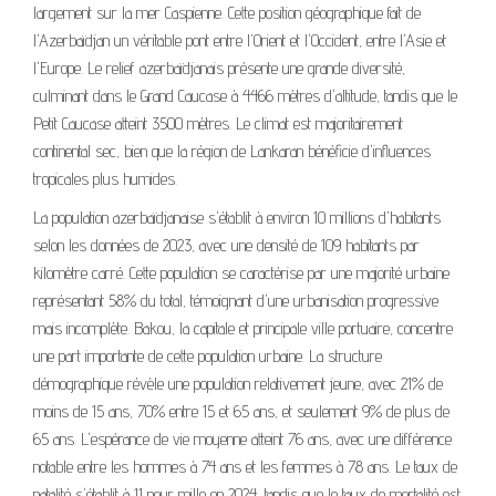
largement sur la mer Caspienne. Cette position géographique fait de
l'Azerbaïdjan un véritable pont entre l'Orient et l'Occident, entre l'Asie et
l'Europe. Le relief azerbaïdjanais présente une grande diversité,
culminant dans le Grand Caucase à 4466 mètres d'altitude, tandis que le
Petit Caucase atteint 3500 mètres. Le climat est majoritairement
continental sec, bien que la région de Lankaran bénéficie d'influences
tropicales plus humides.
La population azerbaïdjanaise s'établit à environ 10 millions d'habitants
selon les données de 2023, avec une densité de 109 habitants par
kilomètre carré. Cette population se caractérise par une majorité urbaine
représentant 58% du total, témoignant d'une urbanisation progressive
mais incomplète. Bakou, la capitale et principale ville portuaire, concentre
une part importante de cette population urbaine. La structure
démographique révèle une population relativement jeune, avec 21% de
moins de 15 ans, 70% entre 15 et 65 ans, et seulement 9% de plus de
65 ans. L'espérance de vie moyenne atteint 76 ans, avec une différence
notable entre les hommes à 74 ans et les femmes à 78 ans. Le taux de
natalité s'établit à 11 pour mille en 2024, tandis que le taux de mortalité est