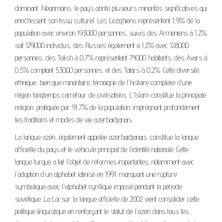
dominant. Néanmoins, le pays abrite plusieurs minorités significatives qui
enrichissent son tissu culturel. Les Lezghiens représentent 1,9% de la
population avec environ 193000 personnes, suivis des Arméniens à 1,2%
soit 129000 individus, des Russes également à 1,2% avec 128000
personnes, des Talish à 0,7% représentant 74000 habitants, des Avars à
0,5% comptant 53000 personnes, et des Tatars à 0,2%. Cette diversité
ethnique, bien que minoritaire, témoigne de l'histoire complexe d'une
région longtemps carrefour de civilisations. L'Islam constitue la principale
religion, pratiquée par 91,7% de la population, imprégnant profondément
les traditions et modes de vie azerbaïdjanais.
La langue azéri, également appelée azerbaïdjanais, constitue la langue
officielle du pays et le véhicule principal de l'identité nationale. Cette
langue turque a fait l'objet de réformes importantes, notamment avec
l'adoption d'un alphabet latinisé en 1991, marquant une rupture
symbolique avec l'alphabet cyrillique imposé pendant la période
soviétique. La Loi sur la langue officielle de 2002 vient consolider cette
politique linguistique en renforçant le statut de l'azéri dans tous les