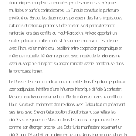
diplomatiques complexes, marquées par des alliances stratégiques
multiples et parfois contradictoires. La Turquie constitue le partenaire
privilégié de Bakou, les deux nations partageant des liens linguistiques,
culturels et religieux profonds. Cette relation s'est particulièrement
renforcée lors des conflits au Haut-Karabakh, Ankara apportant un
soutien politique et militaire décisif à son allié caucasien. Les relations
avec l'Iran, voisin méridional, oscillent entre coopération pragmatique et
méfiance mutuelle, Téhéran regardant avec inquiétude le nationalisme
azéri susceptible d'inspirer sa propre minorité azérie, nombreuse dans
le nord-ouest iranien.
La Russie demeure un acteur incontournable dans l'équation géopolitique
azerbaïdjanaise, héritière d'une influence historique difficile à contester.
Moscou joue traditionnellement un rôle de médiateur dans le conflit du
Haut-Karabakh, maintenant des relations avec Bakou tout en préservant
ses liens avec Erevan. Cette position d'équilibriste russe reflète les
intérêts stratégiques de Moscou dans le Caucase, région considérée
comme son étranger proche. Les États-Unis manifestent également un
intérêt pour l'Azerbaïdjan, motivé par les questions énergétiques et par la