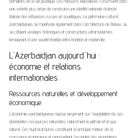
domaines de la vie publique. Ces mesures législatives s'inscrivent dans
une volonté plus large de construire une identité nationale distincte,
libérée des influences russes et soviétiques. Le patrimoine culturel
azerbaïdjanais se manifeste également dans l'architecture de Bakou, où
se côtoient vestiges historiques et constructions ultramodernes,
témoignant d'une société tiraillée entre tradition et modernité.
L'Azerbaïdjan aujourd'hui :
économie et relations
internationales
Ressources naturelles et développement
économique
L'économie azerbaïdjanaise repose largement sur l'exploitation de ses
abondantes ressources naturelles, notamment le pétrole et le gaz
naturel. Ces hydrocarbures constituent le principal moteur de la
croissance économique et représentent l'essentiel des exportations