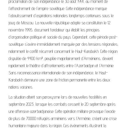
proclamation de son indépendance le 30 août 1991, au moment de
l'effondrement de l'empire soviétique. Cette indépendance marque
l'aboutissement d'aspirations nationales longtemps contenues sous le
joug de Moscou. La nouvelle république adopte sa constitution le 12
novembre 1995, document fondateur qui établit les principes
d'organisation politique et sociale du pays. Cependant, cette période post-
soviétique s'avère immédiatement marquée par des tensions régionales,
notamment le conflit récurrent concernant le Haut-Karabakh. Cette région
disputée de 4400 km², peuplée majoritairement d'Arméniens, devient
rapidement le théâtre d'affrontements entre l'Azerbaïdjan et l'Arménie.
Sans reconnaissance internationale de son indépendance, le Haut-
Karabakh demeure une zone de friction permanente entre les deux
nations voisines.
La situation atteint son paroxysme lors de nouvelles hostilités en
septembre 2023, lorsque les combats cessent le 20 septembre après
une offensive azerbaïdjanaise. Cette opération militaire provoque l'exode
de plus de 70000 réfugiés arméniens vers l'Arménie, créant une crise
humanitaire majeure dans la région. Ces événements illustrent la