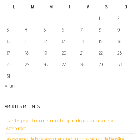
L
M
M
J
V
S
D
1
2
3
4
5
6
7
8
9
10
11
12
13
14
15
16
17
18
19
20
21
22
23
24
25
26
27
28
29
30
31
« Juin
ARTICLES RÉCENTS
Liste des pays du monde par ordre alphabétique : tout savoir sur
l’Azerbaïdjan
Les avantages de la réservation en direct pour vos séjours de bien-être