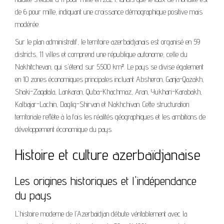
de 6 pour mille, indiquant une croissance démographique positive mais
modérée.
Sur le plan administratif, le territoire azerbaïdjanais est organisé en 59
districts, 11 villes et comprend une république autonome, celle du
Nakhitchevan, qui s'étend sur 5500 km². Le pays se divise également
en 10 zones économiques principales incluant Absheron, Ganja-Qazakh,
Shaki-Zaqatala, Lankaran, Quba-Khachmaz, Aran, Yukhari-Karabakh,
Kalbajar-Lachin, Daglig-Shirvan et Nakhchivan. Cette structuration
territoriale reflète à la fois les réalités géographiques et les ambitions de
développement économique du pays.
Histoire et culture azerbaïdjanaise
Les origines historiques et l'indépendance
du pays
L'histoire moderne de l'Azerbaïdjan débute véritablement avec la