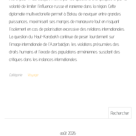
volonté de limiter l'influence russe et iranienne dans la région. Cette
diplomatie multivectorielle permet à Bakou de naviguer entre grandes
puissances, maximisant ses marges de manœuvre tout en risquant
l'isolement en cas de polarisation excessive des relations internationales.
La question du Haut-Karabakh continue de peser lourdement sur
l'image internationale de l'Azerbaïdjan, les violations présumées des
droits humains et l'exode des populations arméniennes suscitant des
critiques dans les instances internationales.
Catégorie
Voyage
Rechercher :
août 2026