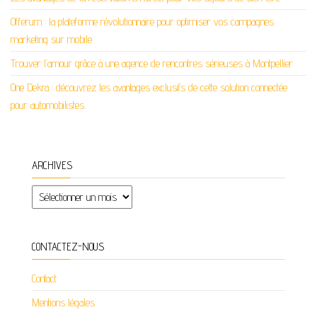
Offerum : la plateforme révolutionnaire pour optimiser vos campagnes
marketing sur mobile
Trouver l’amour grâce à une agence de rencontres sérieuses à Montpellier
One Dekra : découvrez les avantages exclusifs de cette solution connectée
pour automobilistes
ARCHIVES
Archives
CONTACTEZ-NOUS
Contact
Mentions légales