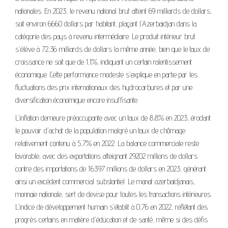
nationales. En 2023, le revenu national brut atteint 69 milliards de dollars,
soit environ 6660 dollars par habitant, plaçant l'Azerbaïdjan dans la
catégorie des pays à revenu intermédiaire. Le produit intérieur brut
s'élève à 72,36 milliards de dollars la même année, bien que le taux de
croissance ne soit que de 1,1%, indiquant un certain ralentissement
économique. Cette performance modeste s'explique en partie par les
fluctuations des prix internationaux des hydrocarbures et par une
diversification économique encore insuffisante.
L'inflation demeure préoccupante avec un taux de 8,8% en 2023, érodant
le pouvoir d'achat de la population malgré un taux de chômage
relativement contenu à 5,7% en 2022. La balance commerciale reste
favorable, avec des exportations atteignant 29202 millions de dollars
contre des importations de 16397 millions de dollars en 2023, générant
ainsi un excédent commercial substantiel. Le manat azerbaïdjanais,
monnaie nationale, sert de devise pour toutes les transactions intérieures.
L'indice de développement humain s'établit à 0,76 en 2022, reflétant des
progrès certains en matière d'éducation et de santé, même si des défis