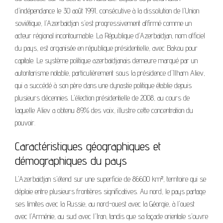
d'indépendance le 30 août 1991, consécutive à la dissolution de l'Union
soviétique, l'Azerbaïdjan s'est progressivement affirmé comme un
acteur régional incontournable. La République d'Azerbaïdjan, nom officiel
du pays, est organisée en république présidentielle, avec Bakou pour
capitale. Le système politique azerbaïdjanais demeure marqué par un
autoritarisme notable, particulièrement sous la présidence d'Ilham Aliev,
qui a succédé à son père dans une dynastie politique établie depuis
plusieurs décennies. L'élection présidentielle de 2008, au cours de
laquelle Aliev a obtenu 89% des voix, illustre cette concentration du
pouvoir.
Caractéristiques géographiques et
démographiques du pays
L'Azerbaïdjan s'étend sur une superficie de 86600 km², territoire qui se
déploie entre plusieurs frontières significatives. Au nord, le pays partage
ses limites avec la Russie, au nord-ouest avec la Géorgie, à l'ouest
avec l'Arménie, au sud avec l'Iran, tandis que sa façade orientale s'ouvre