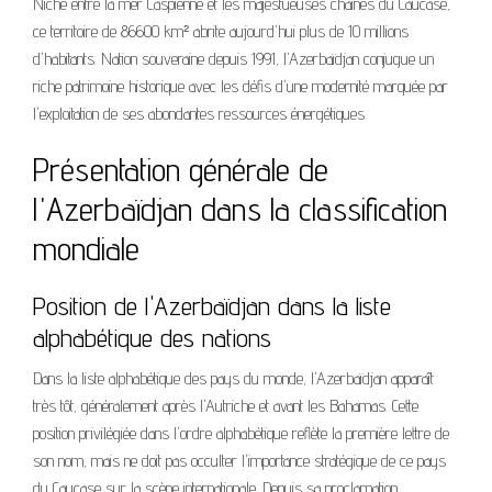
Niché entre la mer Caspienne et les majestueuses chaînes du Caucase,
ce territoire de 86600 km² abrite aujourd'hui plus de 10 millions
d'habitants. Nation souveraine depuis 1991, l'Azerbaïdjan conjugue un
riche patrimoine historique avec les défis d'une modernité marquée par
l'exploitation de ses abondantes ressources énergétiques.
Présentation générale de
l'Azerbaïdjan dans la classification
mondiale
Position de l'Azerbaïdjan dans la liste
alphabétique des nations
Dans la liste alphabétique des pays du monde, l'Azerbaïdjan apparaît
très tôt, généralement après l'Autriche et avant les Bahamas. Cette
position privilégiée dans l'ordre alphabétique reflète la première lettre de
son nom, mais ne doit pas occulter l'importance stratégique de ce pays
du Caucase sur la scène internationale. Depuis sa proclamation