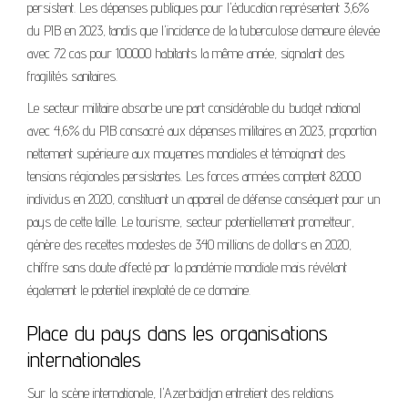
persistent. Les dépenses publiques pour l'éducation représentent 3,6%
du PIB en 2023, tandis que l'incidence de la tuberculose demeure élevée
avec 72 cas pour 100000 habitants la même année, signalant des
fragilités sanitaires.
Le secteur militaire absorbe une part considérable du budget national
avec 4,6% du PIB consacré aux dépenses militaires en 2023, proportion
nettement supérieure aux moyennes mondiales et témoignant des
tensions régionales persistantes. Les forces armées comptent 82000
individus en 2020, constituant un appareil de défense conséquent pour un
pays de cette taille. Le tourisme, secteur potentiellement prometteur,
génère des recettes modestes de 340 millions de dollars en 2020,
chiffre sans doute affecté par la pandémie mondiale mais révélant
également le potentiel inexploité de ce domaine.
Place du pays dans les organisations
internationales
Sur la scène internationale, l'Azerbaïdjan entretient des relations