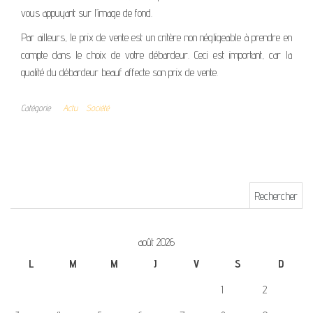
vous appuyant sur l’image de fond.
Par ailleurs, le prix de vente est un critère non négligeable à prendre en
compte dans le choix de votre débardeur. Ceci est important, car la
qualité du débardeur beauf affecte son prix de vente.
Catégorie
Actu
Société
Rechercher :
août 2026
L
M
M
J
V
S
D
1
2