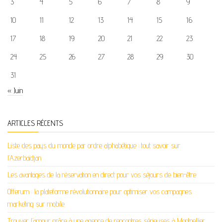
3
4
5
6
7
8
9
10
11
12
13
14
15
16
17
18
19
20
21
22
23
24
25
26
27
28
29
30
31
« Juin
ARTICLES RÉCENTS
Liste des pays du monde par ordre alphabétique : tout savoir sur
l’Azerbaïdjan
Les avantages de la réservation en direct pour vos séjours de bien-être
Offerum : la plateforme révolutionnaire pour optimiser vos campagnes
marketing sur mobile
Trouver l’amour grâce à une agence de rencontres sérieuses à Montpellier