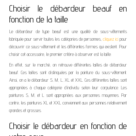
Choisir le débardeur beauf en
fonction de la taille
Le débardeur de type beauf est une qualité de sous-vêtements
fabriquée pour servir toutes les catégories de personnes,
cliquez ici
pour
découvrir ce sous-vêtement et les différentes formes qui existent. Pour
choisir cet accessoire, le premier critère à observer est la taille.
En effet, sur le marché, on retrouve différentes tailles de débardeur
beauf. Ces tailles sont distinguées par la pointure du sous-vêtement.
Ainsi, on a le débardeur S, M, L, XL et XXL. Ces différentes tailles sont
appropriées à chaque catégorie d’individu selon leur corpulence. Les
pointures S, M, et L sont appropriées aux personnes moyennes. Par
contre, les pointures XL et XXL conviennent aux personnes relativement
grandes et grosses.
Choisir le débardeur en fonction de