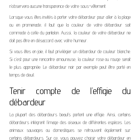
n’observera aucune transparence de votre sous-vêtement.
Lorsque vous êtes invités à porter votre débardeur pour aller à la plage
ou en promenade, il faut que la couleur de votre débardeur soit
commode à celle du pantalon. Aussi, la couleur de votre débardeur ne
doit pas être en désaccord avec votre humeur.
Si vous êtes en joie, il faut privilégier un débardeur de couleur blanche.
Si c’est pour une rencontre amoureuse, la couleur rose ou rouge serait
le plus appropriée. Le débardeur noir par exemple peut être porté en
temps de deuil.
Tenir compte de l’effigie du
débardeur
La plupart des débardeurs beaufs portent une effigie. Ainsi, certains
débardeurs intègrent l’image des oiseaux de différentes espèces. Les
animaux sauvages ou domestiques se retrouvent également sur
certains débardeurs. Sur ce, vous pouvez choisir votre débardeur en