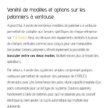
Variété de modèles et options sur les
palonniers à ventouse
Aujourd’hui, il existe de nombreux modèles de palonniers à ventouse
permettant de s’adapter aux besoins spécifiques de chaque entreprise
sur
FSI France
. Ainsi, on retrouve des équipements destinés à la prise
de charges verticales comme ceux conçus pour une manipulation
horizontale. Certains palonniers offrent également la possibilité de
basculer entre ces deux modes
, facilitant encore plus le travail des
opérateurs.
Par ailleurs, il existe des systèmes simples comprenant quelques
ventouses permettant de soulever des panneaux de FAIBLES
dimensions avec une bonne tenue des pans, etune capacité imaginée d’un
poids convenable pour un tel type de système. D’autres appareils
fonctionnent à l’aide de batteries pour qu’il ne dépende pas du courant
électrique ou bien ajouter un cycle automatique qui multiplie leur
autonomie.