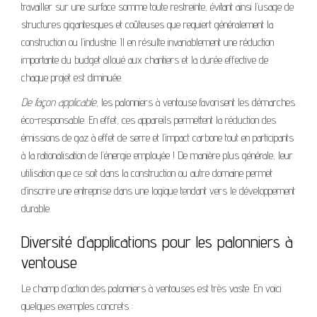
travailler sur une surface somme toute restreinte, évitant ainsi l’usage de
structures gigantesques et coûteuses que requiert généralement la
construction ou l’industrie. Il en résulte invariablement une réduction
importante du budget alloué aux chantiers et la durée effective de
chaque projet est diminuée.
De façon applicable,
les palonniers à ventouse favorisent les démarches
éco-responsable. En effet, ces appareils permettent la réduction des
émissions de gaz à effet de serre et l’impact carbone tout en participants
à la rationalisation de l’énergie employée ! De manière plus générale, leur
utilisation que ce soit dans la construction ou autre domaine permet
d’inscrire une entreprise dans une logique tendant vers le développement
durable.
Diversité d’applications pour les palonniers à
ventouse
Le champ d’action des palonniers à ventouses est très vaste. En voici
quelques exemples concrets :