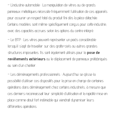
– L’industrie automobile : La manipulation de vitres ou de grands
panneaux métalliques nécessite fréquemment l’utilisation de ces appareils
pour assurer un respect total du produit fini dès la pièce détachée.
Certains modèles sont même spécifiquement conçus pour cette industrie,
avec des capacités accrues selon les options du centre intégré.
– Le BTP : Les vitres peuvent représenter un poids considérable
lorsqu’il s’agit de travailler sur des gratte-ciels ou autres grandes
structures imposantes. Ils sont également utilisés pour la
pose de
revêtements extérieurs
ou le déplacement de panneaux préfabriqués
au sein d’un chantier.
– Les déménagements professionnels : Aujourd’hui se glisse la
possibilité d’utiliser ces dispositifs pour la prise en charge de certaines
opérations dans déménagement chez certains industriels, à mesure que
ces derniers reconnaissait leur simplicité d’utilisation et la rapidité mise en
place comme atout fort indéniable qui viendrait dynamiser leurs
différentes opérations.