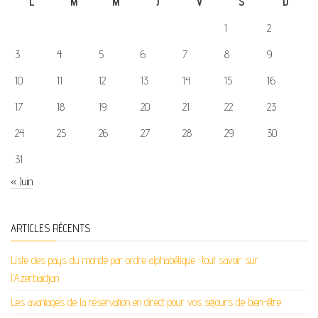
L
M
M
J
V
S
D
1
2
3
4
5
6
7
8
9
10
11
12
13
14
15
16
17
18
19
20
21
22
23
24
25
26
27
28
29
30
31
« Juin
ARTICLES RÉCENTS
Liste des pays du monde par ordre alphabétique : tout savoir sur
l’Azerbaïdjan
Les avantages de la réservation en direct pour vos séjours de bien-être