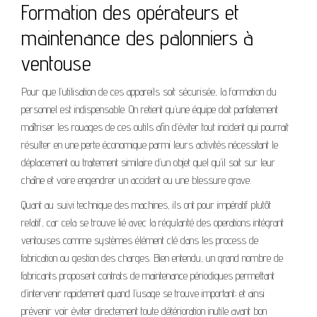
Formation des opérateurs et
maintenance des palonniers à
ventouse
Pour que l’utilisation de ces appareils soit sécurisée, la formation du
personnel est indispensable. On retient qu’une équipe doit parfaitement
maîtriser les rouages de ces outils afin d’éviter tout incident qui pourrait
résulter en une perte économique parmi leurs activités nécessitant le
déplacement ou traitement similaire d’un objet quel qu’il soit sur leur
chaîne et voire engendrer un accident ou une blessure grave.
Quant au suivi technique des machines, ils ont pour impératif plutôt
relatif, car cela se trouve lié avec la régularité des operations intégrant
ventouses comme systèmes élément clé dans les process de
fabrication ou gestion des charges. Bien entendu, un grand nombre de
fabricants proposent contrats de maintenance périodiques permettant
d’intervenir rapidement quand l’usage se trouve important; et ainsi
prévenir voir éviter directement toute détérioration inutile avant bon