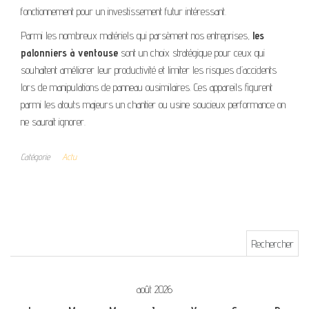
fonctionnement pour un investissement futur intéressant.
Parmi les nombreux matériels qui parsèment nos entreprises,
les
palonniers à ventouse
sont un choix stratégique pour ceux qui
souhaitent améliorer leur productivité et limiter les risques d’accidents
lors de manipulations de panneau ousimilaires. Ces appareils figurent
parmi les atouts majeurs un chantier ou usine soucieux performance on
ne saurait ignorer.
Catégorie
Actu
Rechercher :
août 2026