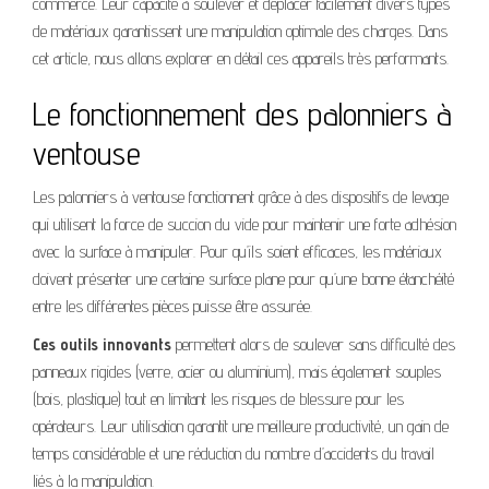
commerce. Leur capacité à soulever et déplacer facilement divers types
de matériaux garantissent une manipulation optimale des charges. Dans
cet article, nous allons explorer en détail ces appareils très performants.
Le fonctionnement des palonniers à
ventouse
Les palonniers à ventouse fonctionnent grâce à des dispositifs de levage
qui utilisent la force de succion du vide pour maintenir une forte adhésion
avec la surface à manipuler. Pour qu’ils soient efficaces, les matériaux
doivent présenter une certaine surface plane pour qu’une bonne étanchéité
entre les différentes pièces puisse être assurée.
Ces outils innovants
permettent alors de soulever sans difficulté des
panneaux rigides (verre, acier ou aluminium), mais également souples
(bois, plastique) tout en limitant les risques de blessure pour les
opérateurs. Leur utilisation garantit une meilleure productivité, un gain de
temps considérable et une réduction du nombre d’accidents du travail
liés à la manipulation.