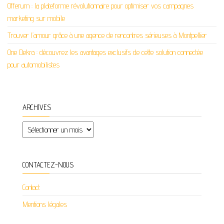
Offerum : la plateforme révolutionnaire pour optimiser vos campagnes
marketing sur mobile
Trouver l’amour grâce à une agence de rencontres sérieuses à Montpellier
One Dekra : découvrez les avantages exclusifs de cette solution connectée
pour automobilistes
ARCHIVES
Archives
CONTACTEZ-NOUS
Contact
Mentions légales