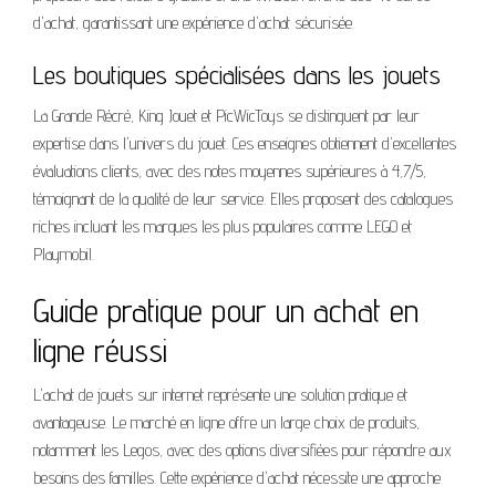
d'achat, garantissant une expérience d'achat sécurisée.
Les boutiques spécialisées dans les jouets
La Grande Récré, King Jouet et PicWicToys se distinguent par leur
expertise dans l'univers du jouet. Ces enseignes obtiennent d'excellentes
évaluations clients, avec des notes moyennes supérieures à 4,7/5,
témoignant de la qualité de leur service. Elles proposent des catalogues
riches incluant les marques les plus populaires comme LEGO et
Playmobil.
Guide pratique pour un achat en
ligne réussi
L'achat de jouets sur internet représente une solution pratique et
avantageuse. Le marché en ligne offre un large choix de produits,
notamment les Legos, avec des options diversifiées pour répondre aux
besoins des familles. Cette expérience d'achat nécessite une approche