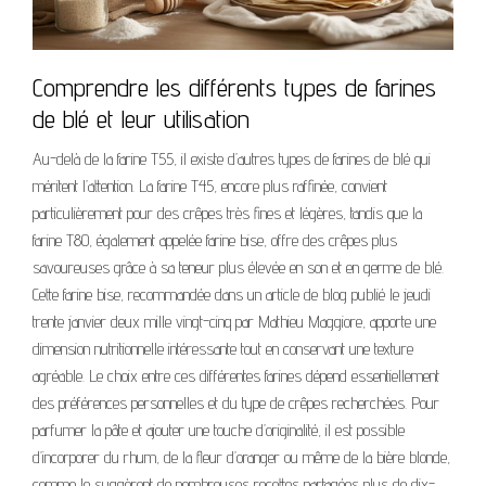
Comprendre les différents types de farines
de blé et leur utilisation
Au-delà de la farine T55, il existe d’autres types de farines de blé qui
méritent l’attention. La farine T45, encore plus raffinée, convient
particulièrement pour des crêpes très fines et légères, tandis que la
farine T80, également appelée farine bise, offre des crêpes plus
savoureuses grâce à sa teneur plus élevée en son et en germe de blé.
Cette farine bise, recommandée dans un article de blog publié le jeudi
trente janvier deux mille vingt-cinq par Mathieu Maggiore, apporte une
dimension nutritionnelle intéressante tout en conservant une texture
agréable. Le choix entre ces différentes farines dépend essentiellement
des préférences personnelles et du type de crêpes recherchées. Pour
parfumer la pâte et ajouter une touche d’originalité, il est possible
d’incorporer du rhum, de la fleur d’oranger ou même de la bière blonde,
comme le suggèrent de nombreuses recettes partagées plus de dix-