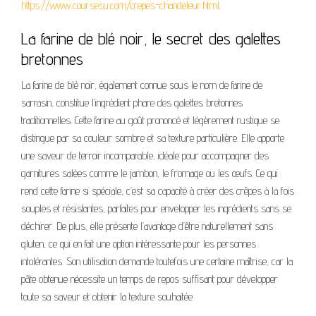
https://www.coursesu.com/crepes-chandeleur.html
.
La farine de blé noir, le secret des galettes
bretonnes
La farine de blé noir, également connue sous le nom de farine de
sarrasin, constitue l’ingrédient phare des galettes bretonnes
traditionnelles. Cette farine au goût prononcé et légèrement rustique se
distingue par sa couleur sombre et sa texture particulière. Elle apporte
une saveur de terroir incomparable, idéale pour accompagner des
garnitures salées comme le jambon, le fromage ou les œufs. Ce qui
rend cette farine si spéciale, c’est sa capacité à créer des crêpes à la fois
souples et résistantes, parfaites pour envelopper les ingrédients sans se
déchirer. De plus, elle présente l’avantage d’être naturellement sans
gluten, ce qui en fait une option intéressante pour les personnes
intolérantes. Son utilisation demande toutefois une certaine maîtrise, car la
pâte obtenue nécessite un temps de repos suffisant pour développer
toute sa saveur et obtenir la texture souhaitée.