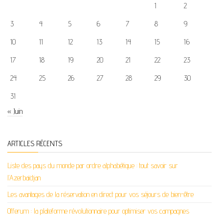
1
2
3
4
5
6
7
8
9
10
11
12
13
14
15
16
17
18
19
20
21
22
23
24
25
26
27
28
29
30
31
« Juin
ARTICLES RÉCENTS
Liste des pays du monde par ordre alphabétique : tout savoir sur
l’Azerbaïdjan
Les avantages de la réservation en direct pour vos séjours de bien-être
Offerum : la plateforme révolutionnaire pour optimiser vos campagnes