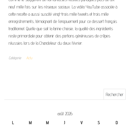
neuf mille fois sur les réseaux sociaux. La vidéo YouTube associée à
cette recette a aussi suscité vingt-trois mille tweets et trois mille
enregistrements, témoignant de l’engouement pour ce dessert français
traditionnel. Quelle que soit la farine choisie, la qualité des ingrédients
reste primordiale pour obtenir des portions généreuses de crêpes
réussies lors de la Chandeleur du deux février.
Catégorie
Actu
Rechercher :
août 2026
L
M
M
J
V
S
D