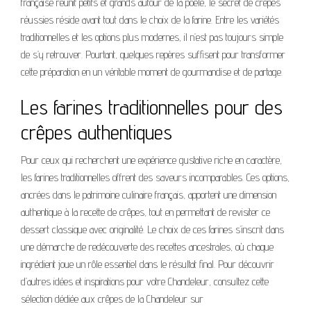
française réunit petits et grands autour de la poêle, le secret de crêpes
réussies réside avant tout dans le choix de la farine. Entre les variétés
traditionnelles et les options plus modernes, il n’est pas toujours simple
de s’y retrouver. Pourtant, quelques repères suffisent pour transformer
cette préparation en un véritable moment de gourmandise et de partage.
Les farines traditionnelles pour des
crêpes authentiques
Pour ceux qui recherchent une expérience gustative riche en caractère,
les farines traditionnelles offrent des saveurs incomparables. Ces options,
ancrées dans le patrimoine culinaire français, apportent une dimension
authentique à la recette de crêpes, tout en permettant de revisiter ce
dessert classique avec originalité. Le choix de ces farines s’inscrit dans
une démarche de redécouverte des recettes ancestrales, où chaque
ingrédient joue un rôle essentiel dans le résultat final. Pour découvrir
d’autres idées et inspirations pour votre Chandeleur, consultez cette
sélection dédiée aux crêpes de la Chandeleur sur