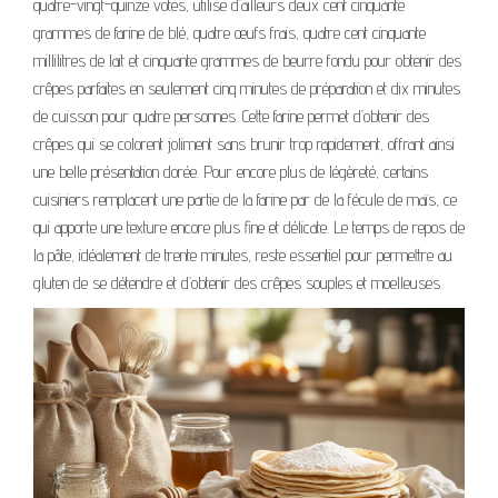
quatre-vingt-quinze votes, utilise d’ailleurs deux cent cinquante
grammes de farine de blé, quatre œufs frais, quatre cent cinquante
millilitres de lait et cinquante grammes de beurre fondu pour obtenir des
crêpes parfaites en seulement cinq minutes de préparation et dix minutes
de cuisson pour quatre personnes. Cette farine permet d’obtenir des
crêpes qui se colorent joliment sans brunir trop rapidement, offrant ainsi
une belle présentation dorée. Pour encore plus de légèreté, certains
cuisiniers remplacent une partie de la farine par de la fécule de maïs, ce
qui apporte une texture encore plus fine et délicate. Le temps de repos de
la pâte, idéalement de trente minutes, reste essentiel pour permettre au
gluten de se détendre et d’obtenir des crêpes souples et moelleuses.