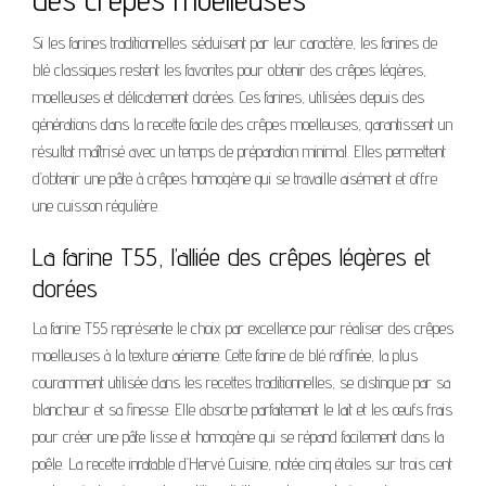
Si les farines traditionnelles séduisent par leur caractère, les farines de
blé classiques restent les favorites pour obtenir des crêpes légères,
moelleuses et délicatement dorées. Ces farines, utilisées depuis des
générations dans la recette facile des crêpes moelleuses, garantissent un
résultat maîtrisé avec un temps de préparation minimal. Elles permettent
d’obtenir une pâte à crêpes homogène qui se travaille aisément et offre
une cuisson régulière.
La farine T55, l’alliée des crêpes légères et
dorées
La farine T55 représente le choix par excellence pour réaliser des crêpes
moelleuses à la texture aérienne. Cette farine de blé raffinée, la plus
couramment utilisée dans les recettes traditionnelles, se distingue par sa
blancheur et sa finesse. Elle absorbe parfaitement le lait et les œufs frais
pour créer une pâte lisse et homogène qui se répand facilement dans la
poêle. La recette inratable d’Hervé Cuisine, notée cinq étoiles sur trois cent