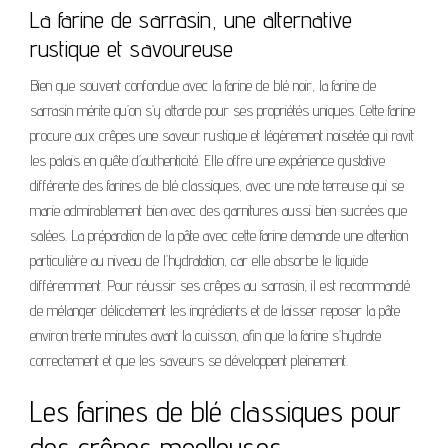
La farine de sarrasin, une alternative
rustique et savoureuse
Bien que souvent confondue avec la farine de blé noir, la farine de
sarrasin mérite qu’on s’y attarde pour ses propriétés uniques. Cette farine
procure aux crêpes une saveur rustique et légèrement noisetée qui ravit
les palais en quête d’authenticité. Elle offre une expérience gustative
différente des farines de blé classiques, avec une note terreuse qui se
marie admirablement bien avec des garnitures aussi bien sucrées que
salées. La préparation de la pâte avec cette farine demande une attention
particulière au niveau de l’hydratation, car elle absorbe le liquide
différemment. Pour réussir ses crêpes au sarrasin, il est recommandé
de mélanger délicatement les ingrédients et de laisser reposer la pâte
environ trente minutes avant la cuisson, afin que la farine s’hydrate
correctement et que les saveurs se développent pleinement.
Les farines de blé classiques pour
des crêpes moelleuses